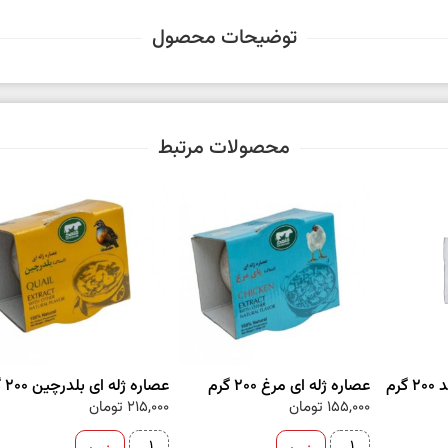
توضیحات محصول
محصولات مرتبط
رم
عصاره ژله ای مرغ 200 گرم
عصاره ژله ای بلدرچین 200 گرم
155,000
تومان
215,000
تومان