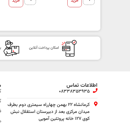
خرید
خرید
امکان پرداخت آنلاین
ب
اطلاعات تماس
م
08338353935
گ
گ
کرمانشاه ۲۲ بهمن چهارراه سیمتری دوم بطرف
ف
میدان مرکزی بعد از دبیرستان استقلال نبش
کوی ۱۲۷ خانه پروتئین آمویی
م