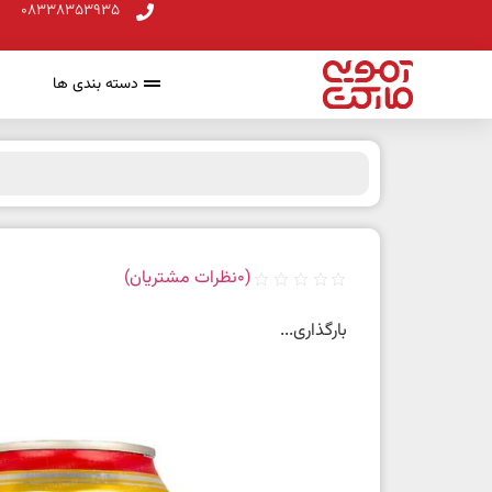
08338353935
دسته بندی ها
(
0
نظرات مشتریان)
بارگذاری...