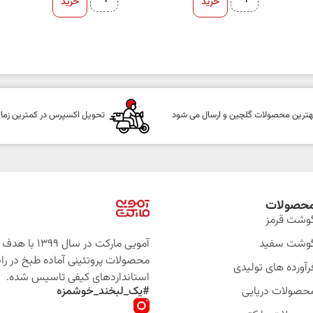
خرید
خرید
هترین محصولات گلچین و ارسال می شود
تحویل اکسپرس در کمترین زما
حصولات
وشت قرمز
وشت سفید
آمویی مارکت در سال 399
محصولات پروتئینی آماده طبخ در را
رآورده های تولیدی
استانداردهای کیفی تاسیس شده.
حصولات دریایی
#یک_لبخند_خوشمزه