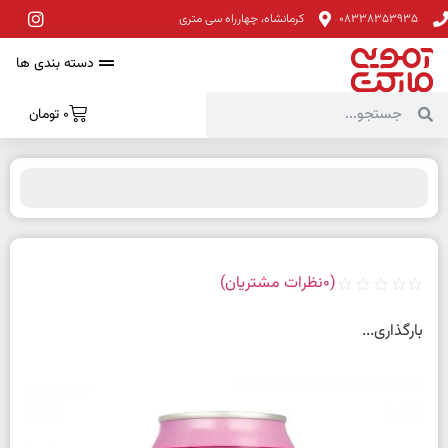
08338353935
کرمانشاه، چهارراه سی متری
دسته بندی ها
0
تومان
(
0
نظرات مشتریان)
بارگذاری...