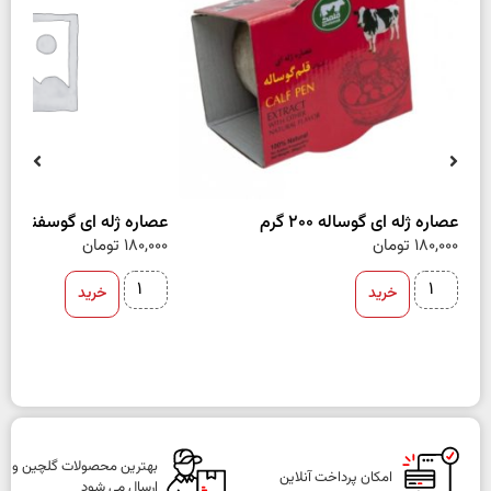
عصاره ژله ای گوساله 200 گرم
عصاره ژله ای گوسفند 200 گرم
180,000
تومان
180,000
تومان
خرید
خرید
بهترین محصولات گلچین و
امکان پرداخت آنلاین
ارسال می شود