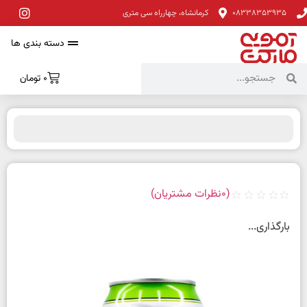
08338353935
کرمانشاه، چهارراه سی متری
دسته بندی ها
0
تومان
(
0
نظرات مشتریان)
بارگذاری...