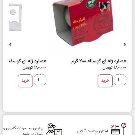
عصاره ژله ای گوساله 200 گرم
عصاره ژله ای گوسفند 200 گرم
180,000
تومان
180,000
تومان
خرید
خرید
بهترین محصولات گلچین و
امکان پرداخت آنلاین
ارسال می شود