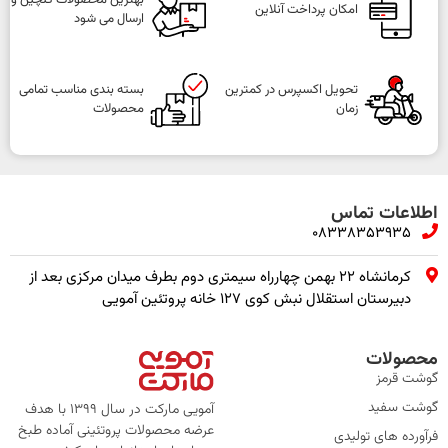
بهترین محصولات گلچین و
امکان پرداخت آنلاین
ارسال می شود
تحویل اکسپرس در کمترین
بسته بندی مناسب تمامی
زمان
محصولات
اطلاعات تماس
08338353935
کرمانشاه ۲۲ بهمن چهارراه سیمتری دوم بطرف میدان مرکزی بعد از
دبیرستان استقلال نبش کوی ۱۲۷ خانه پروتئین آمویی
محصولات
گوشت قرمز
گوشت سفید
آمویی مارکت در سال 1399 با هدف
عرضه محصولات پروتئینی آماده طبخ
فرآورده های تولیدی