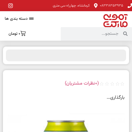
08338353935
کرمانشاه، چهارراه سی متری
دسته بندی ها
0
تومان
(
0
نظرات مشتریان)
بارگذاری...