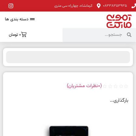
08338353935
کرمانشاه، چهارراه سی متری
دسته بندی ها
0
تومان
(
0
نظرات مشتریان)
بارگذاری...