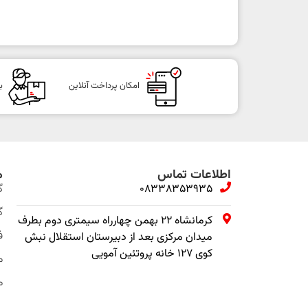
امکان پرداخت آنلاین
ب
اطلاعات تماس
م
08338353935
گ
گ
کرمانشاه ۲۲ بهمن چهارراه سیمتری دوم بطرف
ف
میدان مرکزی بعد از دبیرستان استقلال نبش
کوی ۱۲۷ خانه پروتئین آمویی
م
م