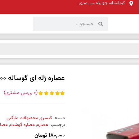
کرمانشاه، چهارراه سی متری
عصاره ژله ای گوساله 200 گرم
(
0
بررسی مشتری)
دسته:
کنسرو
,
محصولات مارکتی
برچسب:
عصاره
,
عصاره گوشت
,
عصار
180,000
تومان