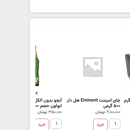
چای امیننت Eminent هل دار
آبجو بدون الکل اصل اوکراین
شک
500 گرمی
ابولون حجم ۵۰۰ میلی لیتر
ut
2,100,000
تومان
350,000
تومان
00
خرید
خرید