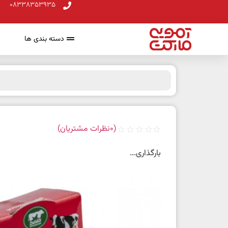
08338353935
دسته بندی ها
(
0
نظرات مشتریان)
بارگذاری...