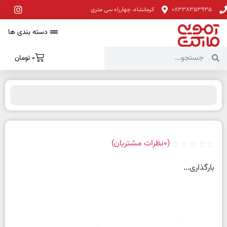
08338353935
کرمانشاه، چهارراه سی متری
دسته بندی ها
0
تومان
(
0
نظرات مشتریان)
بارگذاری...