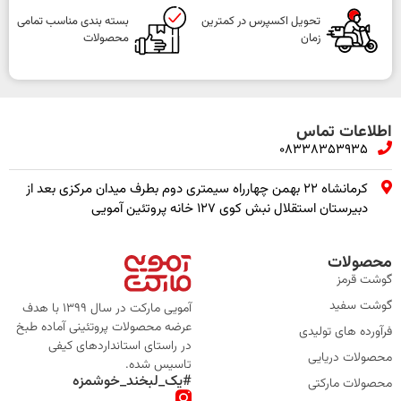
تحویل اکسپرس در کمترین
بسته بندی مناسب تمامی
زمان
محصولات
اطلاعات تماس
08338353935
کرمانشاه ۲۲ بهمن چهارراه سیمتری دوم بطرف میدان مرکزی بعد از
دبیرستان استقلال نبش کوی ۱۲۷ خانه پروتئین آمویی
محصولات
گوشت قرمز
گوشت سفید
آمویی مارکت در سال 1399 با هدف
عرضه محصولات پروتئینی آماده طبخ
فرآورده های تولیدی
در راستای استانداردهای کیفی
محصولات دریایی
تاسیس شده.
#یک_لبخند_خوشمزه
محصولات مارکتی