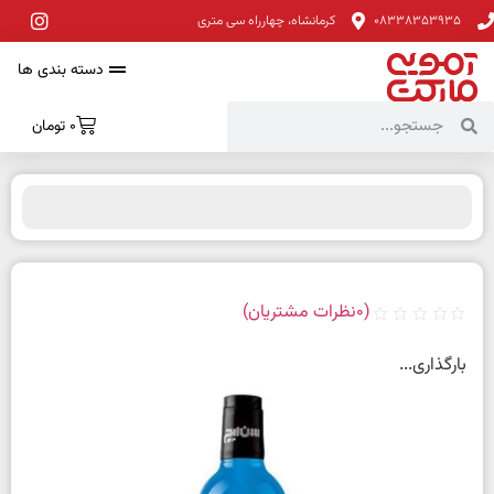
08338353935
کرمانشاه، چهارراه سی متری
دسته بندی ها
0
تومان
(
0
نظرات مشتریان)
بارگذاری...