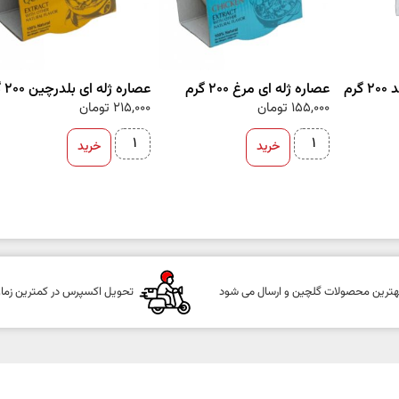
رم
عصاره ژله ای مرغ 200 گرم
عصاره ژله ای بلدرچین 200 گرم
155,000
تومان
215,000
تومان
خرید
خرید
هترین محصولات گلچین و ارسال می شود
تحویل اکسپرس در کمترین زما