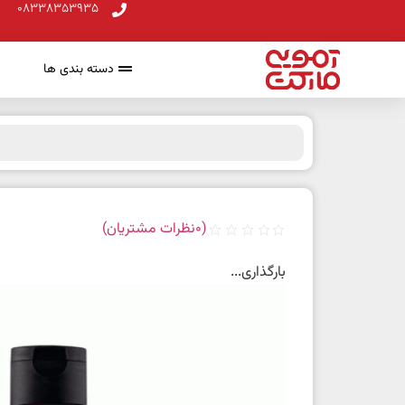
08338353935
دسته بندی ها
(
0
نظرات مشتریان)
بارگذاری...