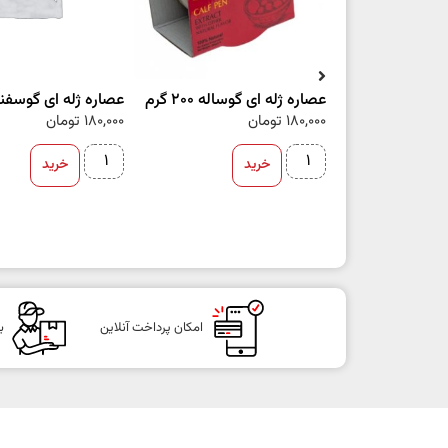
عصاره ژله ای گوساله 200 گرم
عصاره ژله ای گوسفند 200 گ
180,000
تومان
180,000
تومان
خرید
خرید
امکان پرداخت آنلاین
ب