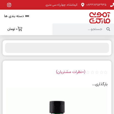
08338353935
کرمانشاه، چهارراه سی متری
دسته بندی ها
0
تومان
(
0
نظرات مشتریان)
بارگذاری...