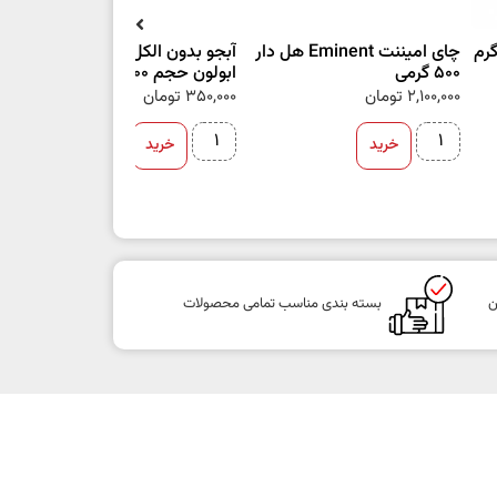
چای امیننت Eminent هل دار
آبجو بدون الکل اصل اوکراین
شک
500 گرمی
ابولون حجم ۵۰۰ میلی لیتر
ut
2,100,000
تومان
350,000
تومان
00
خرید
خرید
ن
بسته بندی مناسب تمامی محصولات