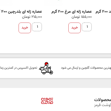
رم
عصاره ژله ای مرغ 200 گرم
عصاره ژله ای بلدرچین 200 گرم
155,000
تومان
215,000
تومان
خرید
خرید
هترین محصولات گلچین و ارسال می شود
تحویل اکسپرس در کمترین زما
حصولات
وشت قرمز