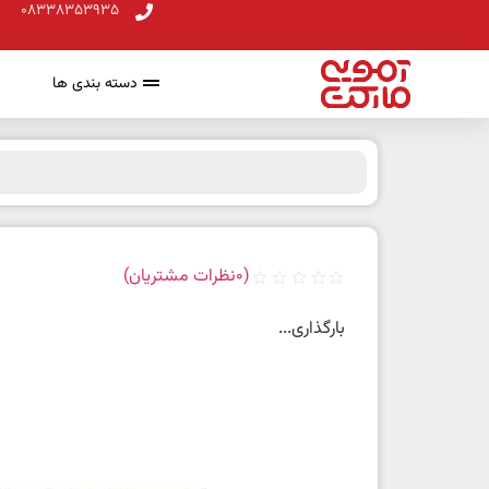
08338353935
دسته بندی ها
(
0
نظرات مشتریان)
بارگذاری...