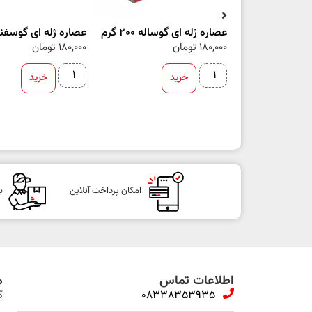
عصاره ژله ای گوساله 200 گرم
عصاره ژله ای گوسفند 200 گ
180,000
تومان
180,000
تومان
خرید
خرید
امکان پرداخت آنلاین
ب
اطلاعات تماس
م
08338353935
گ