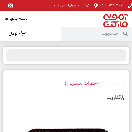
08338353935
کرمانشاه، چهارراه سی متری
دسته بندی ها
0
تومان
(
0
نظرات مشتریان)
بارگذاری...