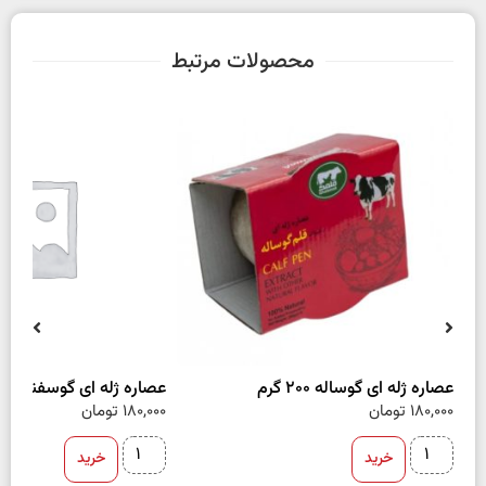
محصولات مرتبط
عصاره ژله ای گوساله 200 گرم
عصاره ژله ای گوسفند 200 گرم
180,000
تومان
180,000
تومان
خرید
خرید