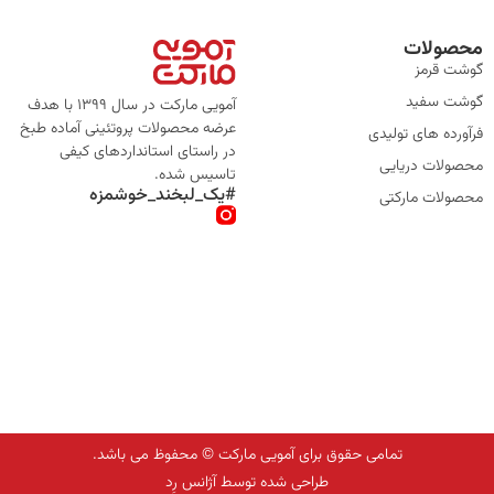
محصولات
گوشت قرمز
گوشت سفید
آمویی مارکت در سال 1399 با هدف
عرضه محصولات پروتئینی آماده طبخ
فرآورده های تولیدی
در راستای استانداردهای کیفی
محصولات دریایی
تاسیس شده.
#یک_لبخند_خوشمزه
محصولات مارکتی
تمامی حقوق برای آمویی مارکت © محفوظ می باشد.
طراحی شده توسط آژانس رِد