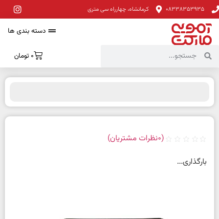
08338353935
کرمانشاه، چهارراه سی متری
دسته بندی ها
0
تومان
(
0
نظرات مشتریان)
بارگذاری...