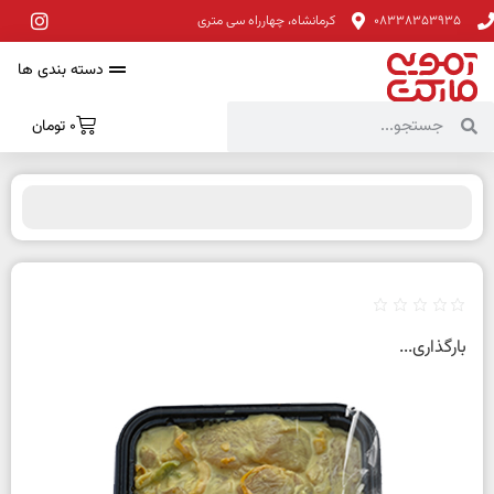
08338353935
کرمانشاه، چهارراه سی متری
دسته بندی ها
0
تومان
بارگذاری...