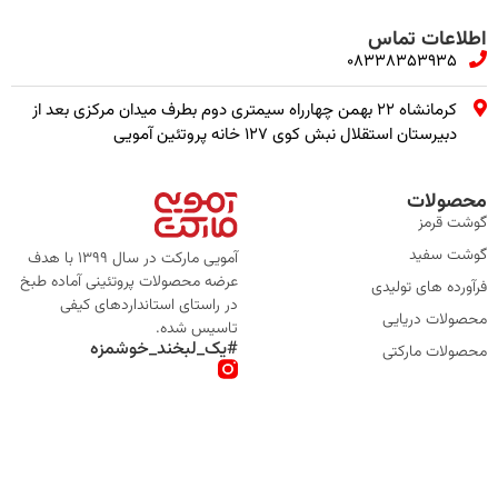
اطلاعات تماس
08338353935
کرمانشاه ۲۲ بهمن چهارراه سیمتری دوم بطرف میدان مرکزی بعد از
دبیرستان استقلال نبش کوی ۱۲۷ خانه پروتئین آمویی
محصولات
گوشت قرمز
گوشت سفید
آمویی مارکت در سال 1399 با هدف
عرضه محصولات پروتئینی آماده طبخ
فرآورده های تولیدی
در راستای استانداردهای کیفی
محصولات دریایی
تاسیس شده.
#یک_لبخند_خوشمزه
محصولات مارکتی