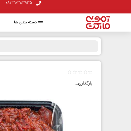
08338353935
دسته بندی ها
بارگذاری...