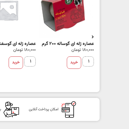
عصاره ژله ای گوساله 200 گرم
عصاره ژله ای گوسفند 200 گ
180,000
تومان
180,000
تومان
خرید
خرید
امکان پرداخت آنلاین
ب