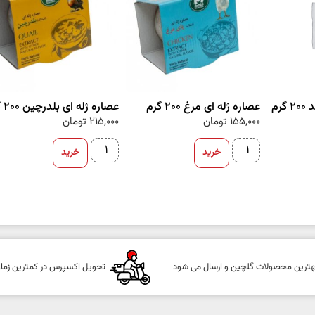
رم
عصاره ژله ای مرغ 200 گرم
عصاره ژله ای بلدرچین 200 گرم
155,000
تومان
215,000
تومان
خرید
خرید
هترین محصولات گلچین و ارسال می شود
تحویل اکسپرس در کمترین زما