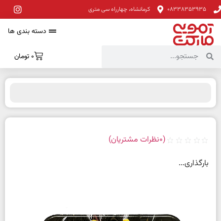
08338353935
کرمانشاه، چهارراه سی متری
دسته بندی ها
0
تومان
(
0
نظرات مشتریان)
بارگذاری...