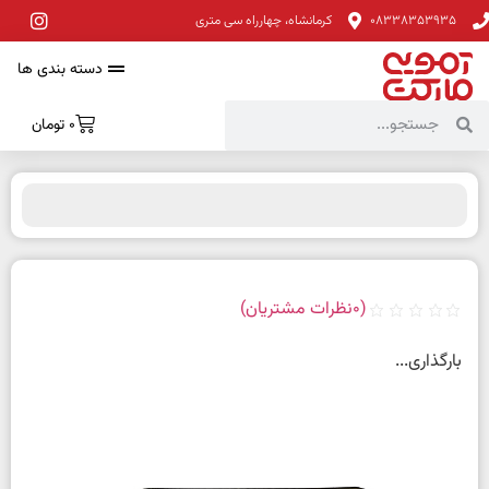
08338353935
کرمانشاه، چهارراه سی متری
دسته بندی ها
0
تومان
(
0
نظرات مشتریان)
بارگذاری...