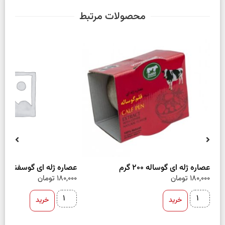
محصولات مرتبط
عصاره ژله ای گوساله 200 گرم
عصاره ژله ای گوسفند 200 گرم
180,000
تومان
180,000
تومان
خرید
خرید