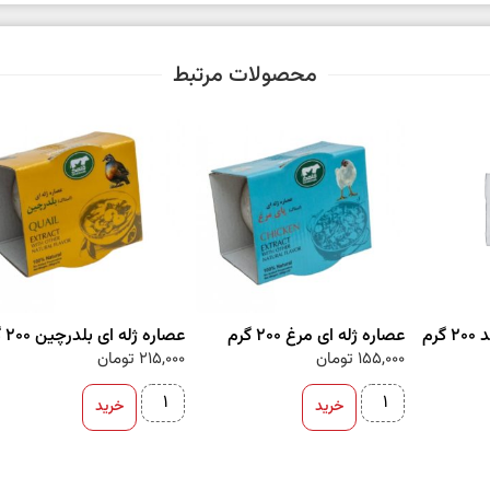
محصولات مرتبط
رم
عصاره ژله ای مرغ 200 گرم
عصاره ژله ای بلدرچین 200 گرم
155,000
تومان
215,000
تومان
خرید
خرید