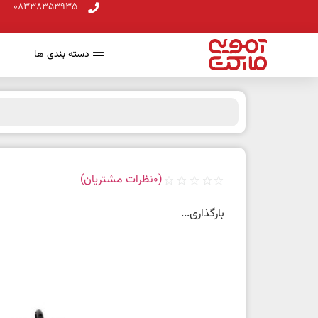
08338353935
دسته بندی ها
(
0
نظرات مشتریان)
بارگذاری...