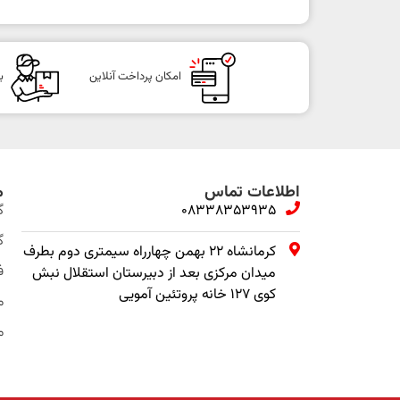
امکان پرداخت آنلاین
ب
اطلاعات تماس
م
08338353935
گ
گ
کرمانشاه ۲۲ بهمن چهارراه سیمتری دوم بطرف
ف
میدان مرکزی بعد از دبیرستان استقلال نبش
کوی ۱۲۷ خانه پروتئین آمویی
م
م