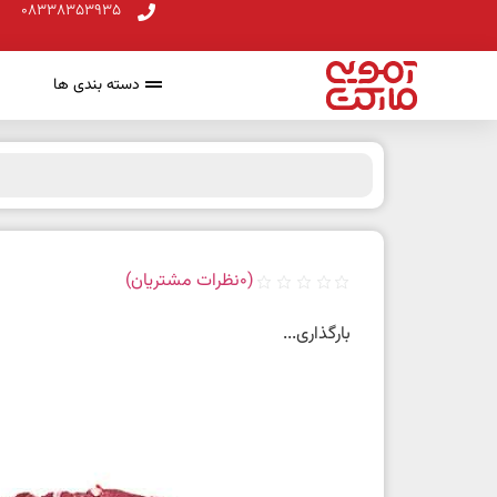
08338353935
دسته بندی ها
(
0
نظرات مشتریان)
بارگذاری...