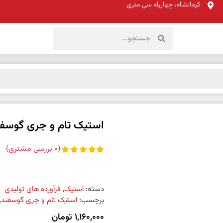
کرمانشاه، چهارراه سی متری
استیک تام و جری گوسفن
(
0
بررسی مشتری)
دسته:
استیک
,
فرآورده های تولیدی
برچسب:
استیک تام و جری گوسفند
,
1,160,000
تومان