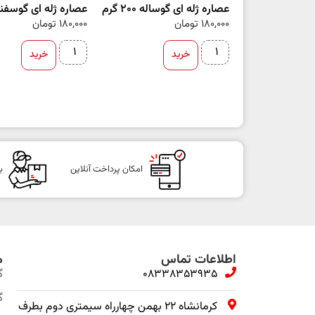
عصاره ژله ای گوساله 200 گرم
عصاره ژله ای گوسفند 200 گ
180,000
تومان
180,000
تومان
خرید
خرید
امکان پرداخت آنلاین
ب
اطلاعات تماس
م
08338353935
گ
گ
کرمانشاه ۲۲ بهمن چهارراه سیمتری دوم بطرف