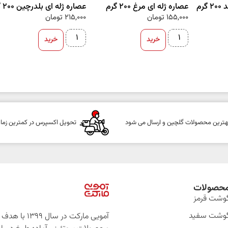
رم
عصاره ژله ای مرغ 200 گرم
عصاره ژله ای بلدرچین 200 گرم
155,000
تومان
215,000
تومان
خرید
خرید
هترین محصولات گلچین و ارسال می شود
تحویل اکسپرس در کمترین زما
حصولات
وشت قرمز
وشت سفید
آمویی مارکت در سال 399