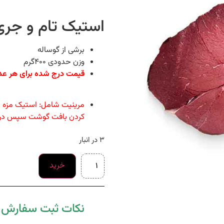
استیک تام و جری
برشی از گوساله
وزن حدودی 400گرم
قیمت درج شده برای هر عد
مرینیت شامل: استیک مزه دا
کردن بافت گوشت سپس در ت
3 در انبار
خرید
نکات ثبت سفارش د