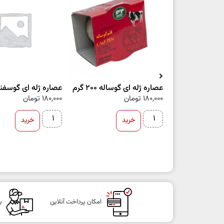
عصاره ژله ای گوساله 200 گرم
عصاره ژله ای گوسفند 200 گ
180,000
تومان
180,000
تومان
خرید
خرید
امکان پرداخت آنلاین
ب