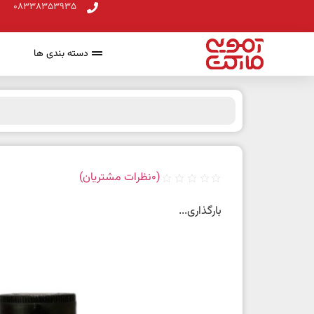
08338353935
دسته بندی ها
(
0
نظرات مشتریان)
بارگذاری...