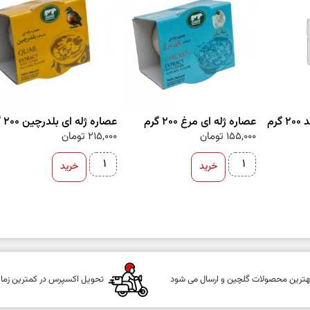
رم
عصاره ژله ای مرغ 200 گرم
عصاره ژله ای بلدرچین 200 گرم
155,000
تومان
215,000
تومان
خرید
خرید
هترین محصولات گلچین و ارسال می شود
تحویل اکسپرس در کمترین زما