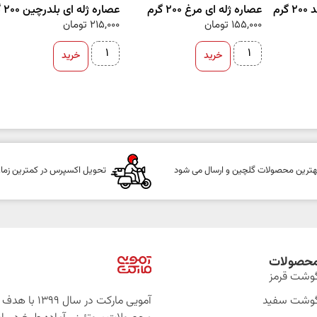
رم
عصاره ژله ای مرغ 200 گرم
عصاره ژله ای بلدرچین 200 گرم
155,000
تومان
215,000
تومان
خرید
خرید
هترین محصولات گلچین و ارسال می شود
تحویل اکسپرس در کمترین زما
حصولات
وشت قرمز
وشت سفید
آمویی مارکت در سال 399