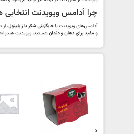
ویویدنت از سال
۱۹۹۱
در ترکیه نیز تولید می‌شود و به‌ع
چرا آدامس ویویدنت انتخابی 
آدامس‌های ویویدنت با
جایگزینی شکر با زایلیتول
، از 
و مفید برای دهان و دندان
هستید، ویویدنت هندوانه