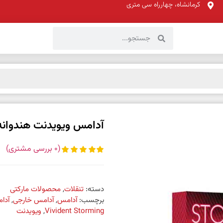
کرمانشاه، چهارراه سی متری
آدامس ویویدنت هندوانه vident Storming
(
0
بررسی مشتری)
دسته:
تنقلات
,
محصولات مارکتی
برچسب:
آدامس
,
آدامس خارجی
,
آدا
Vivident Storming
,
ویویدنت