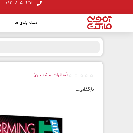
08338353935
دسته بندی ها
(
0
نظرات مشتریان)
بارگذاری...