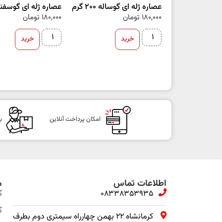
عصاره ژله ای گوساله 200 گرم
عصاره ژله ای گوسفند 200 گ
180,000
تومان
180,000
تومان
خرید
خرید
امکان پرداخت آنلاین
ب
اطلاعات تماس
م
08338353935
گ
گ
کرمانشاه ۲۲ بهمن چهارراه سیمتری دوم بطرف