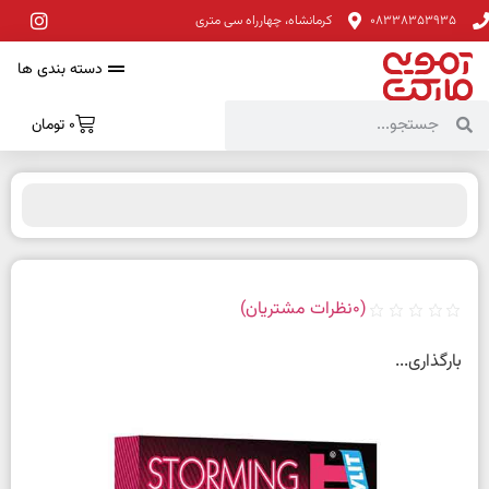
08338353935
کرمانشاه، چهارراه سی متری
دسته بندی ها
0
تومان
(
0
نظرات مشتریان)
بارگذاری...