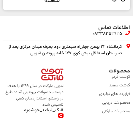
اطلاعات تماس
08338353935
کرمانشاه ۲۲ بهمن چهارراه سیمتری دوم بطرف میدان مرکزی بعد از
دبیرستان استقلال نبش کوی ۱۲۷ خانه پروتئین آمویی
محصولات
گوشت قرمز
گوشت سفید
آمویی مارکت در سال 1399 با هدف
عرضه محصولات پروتئینی آماده طبخ
فرآورده های تولیدی
در راستای استانداردهای کیفی
محصولات دریایی
تاسیس شده.
#یک_لبخند_خوشمزه
محصولات مارکتی