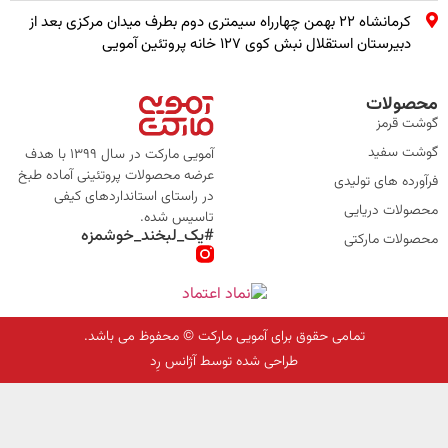
کرمانشاه ۲۲ بهمن چهارراه سیمتری دوم بطرف میدان مرکزی بعد از
دبیرستان استقلال نبش کوی ۱۲۷ خانه پروتئین آمویی
محصولات
گوشت قرمز
گوشت سفید
آمویی مارکت در سال 1399 با هدف
عرضه محصولات پروتئینی آماده طبخ
فرآورده های تولیدی
در راستای استانداردهای کیفی
محصولات دریایی
تاسیس شده.
#یک_لبخند_خوشمزه
محصولات مارکتی
تمامی حقوق برای آمویی مارکت © محفوظ می باشد.
طراحی شده توسط آژانس رِد