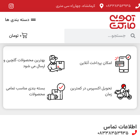
08338353935
کرمانشاه، چهارراه سی متری
دسته بندی ها
0
تومان
بهترین محصولات گلچین و
امکان پرداخت آنلاین
ارسال می شود
تحویل اکسپرس در کمترین
بسته بندی مناسب تمامی
زمان
محصولات
اطلاعات تماس
08338353935