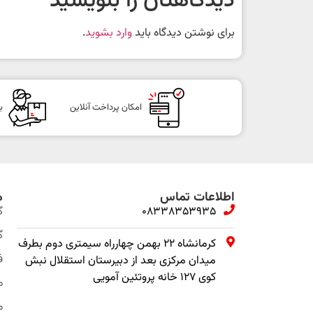
دیدگاهتان را بنویسید
برای نوشتن دیدگاه باید
وارد بشوید
.
امکان پرداخت آنلاین
ب
اطلاعات تماس
م
08338353935
گ
گ
کرمانشاه ۲۲ بهمن چهارراه سیمتری دوم بطرف
ف
میدان مرکزی بعد از دبیرستان استقلال نبش
کوی ۱۲۷ خانه پروتئین آمویی
م
م