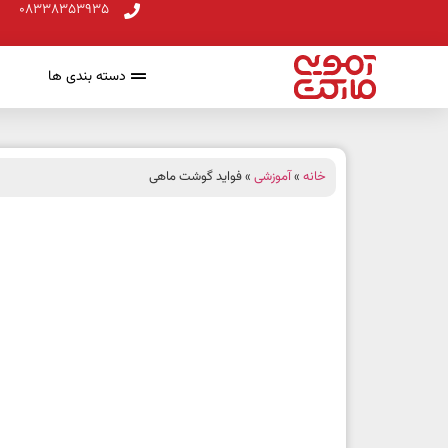
08338353935
دسته بندی ها
خانه
»
آموزشی
» فواید گوشت ماهی