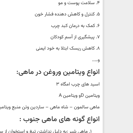
4. سلامت پوست و مو
5. کنترل و کاهش دهنده فشار خون
6. کمک به درمان کبد چرب
7. پیشگیری از آسم کودکان
8. کاهش ریسک ابتلا به خود ایمنی
و…..
انواع ویتامین وروغن در ماهی:
اسید های چرب امگاه 3
ویتامین Dو ویتامین A
ماهی سالمون – شاه ماهی – ساردین وتن منبع ویتامین D می باش
انواع گونه های ماهی جنوب :
ماهی شیر :به دلیل نداشتن تیغ و استخوان از سا