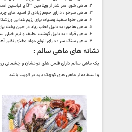
ماهی شور: سر شار از ویتامین B3 یا نیاسین است دارای گوشت سفید با تیغ کم که در جشن ها و مهمانی ها به صورت ماهی شکم پر سرو می شود
ماهی سرخو : دارای حجم زیادی از اسید های چرب امگاه 3 می باشد وبه صورت بخار پز یا سر
ماهی حلوا سفید وسیاه: برای رژیم غذایی ورزشکار
ماهی هامور: به دلیل لعاب زیاد در حین پخت ب
ماهی قباد : به دلیل گوشت لطیف و نرم خیلی سری پخته
ماهی سنگ سر : دارای انواع مواد مغذی نظیر آهن ،سدیم و پتاسیم وویتا
نشانه های ماهی سالم :
یک ماهی سالم دارای فلس های درخشان و چشمانی روش
و استفاده از ماهی های کوچک باید در الویت باشد