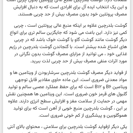
عضلات دارد. گوشت بلدرچین منبع عالی پروتئین بدون چربی است
و این یک انتخاب ایده آل برای افرادی است که به دنبال افزایش
مصرف پروتئین خود بدون مصرف بیش از حد چربی هستند.
گوشت بلدرچین علاوه بر اینکه منبع عالی پروتئین است ، چربی
کمی نیز دارد. این باعث می شود که جایگزین سالم تری برای انواع
دیگر گوشت مانند گوشت گاو یا گوشت خوک باشد که در چربی
های اشباع شده بیشتر است. با گنجاندن گوشت بلدرچین در رژیم
غذایی خود ، می توانید از مزایای مصرف گوشت بدون نگرانی در
مورد اثرات منفی مصرف بیش از حد چربی لذت ببرید.
از فواید دیگر مصرف گوشت بلدرچین سرشاربودن از ویتامین ها و
مواد معدنی ضروری است. این ماده حاوی مقادیر قابل توجهی
ویتامین B6 و B12 است که برای حفظ عملکرد عصبی سالم و تولید
گلبول های قرمز خون ضروری است. این ویتامین ها همچنین نقش
مهمی در حمایت از سلامت مغز و افزایش سطح انرژی دارند. علاوه
بر این ، گوشت بلدرچین منبع خوبی از آهن است که برای تولید
هموگلوبین و پیشگیری از کم خونی ضروری است.
یکی دیگر ازفواید گوشت بلدرچین برای سلامتی ، محتوای بالای آنتی