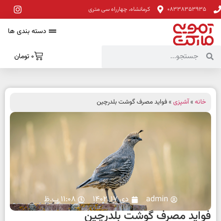
08338353935
کرمانشاه، چهارراه سی متری
دسته بندی ها
0
تومان
خانه
»
آشپزی
» فواید مصرف گوشت بلدرچین
admin
دی 17, 1402
11:08 ب.ظ
فواید مصرف گوشت بلدرچین