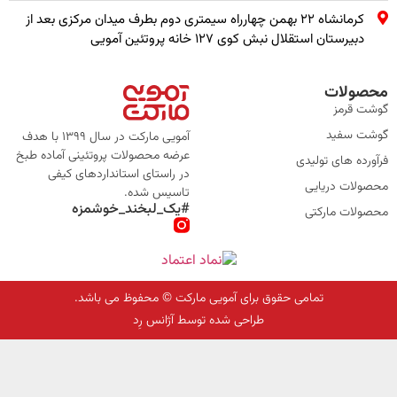
کرمانشاه ۲۲ بهمن چهارراه سیمتری دوم بطرف میدان مرکزی بعد از
دبیرستان استقلال نبش کوی ۱۲۷ خانه پروتئین آمویی
محصولات
گوشت قرمز
گوشت سفید
آمویی مارکت در سال 1399 با هدف
عرضه محصولات پروتئینی آماده طبخ
فرآورده های تولیدی
در راستای استانداردهای کیفی
محصولات دریایی
تاسیس شده.
#یک_لبخند_خوشمزه
محصولات مارکتی
تمامی حقوق برای آمویی مارکت © محفوظ می باشد.
طراحی شده توسط آژانس رِد