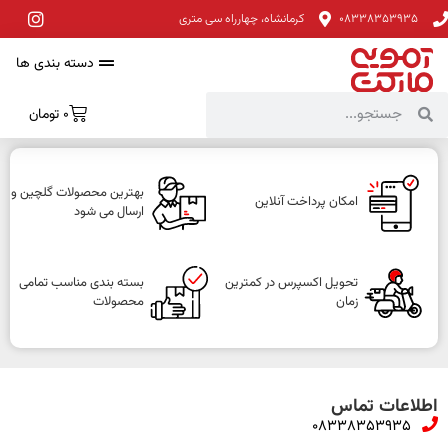
08338353935
کرمانشاه، چهارراه سی متری
دسته بندی ها
0
تومان
بهترین محصولات گلچین و
امکان پرداخت آنلاین
ارسال می شود
تحویل اکسپرس در کمترین
بسته بندی مناسب تمامی
زمان
محصولات
اطلاعات تماس
08338353935