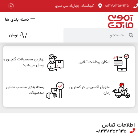
08338353935
کرمانشاه، چهارراه سی متری
دسته بندی ها
0
تومان
بهترین محصولات گلچین و
امکان پرداخت آنلاین
ارسال می شود
تحویل اکسپرس در کمترین
بسته بندی مناسب تمامی
زمان
محصولات
اطلاعات تماس
08338353935