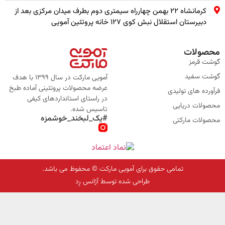
کرمانشاه ۲۲ بهمن چهارراه سیمتری دوم بطرف میدان مرکزی بعد از
دبیرستان استقلال نبش کوی ۱۲۷ خانه پروتئین آمویی
محصولات
گوشت قرمز
گوشت سفید
آمویی مارکت در سال 1399 با هدف
عرضه محصولات پروتئینی آماده طبخ
فرآورده های تولیدی
در راستای استانداردهای کیفی
محصولات دریایی
تاسیس شده.
#یک_لبخند_خوشمزه
محصولات مارکتی
تمامی حقوق برای آمویی مارکت © محفوظ می باشد.
طراحی شده توسط آژانس رِد