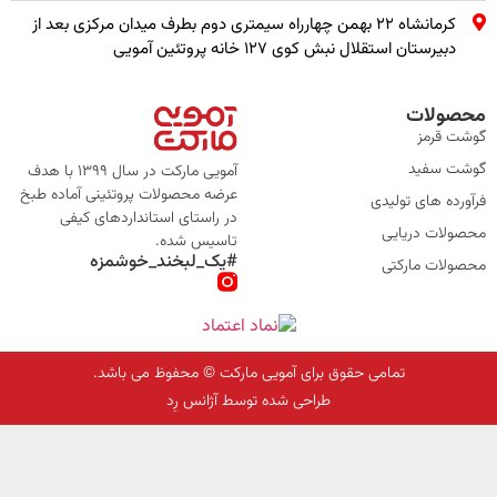
کرمانشاه ۲۲ بهمن چهارراه سیمتری دوم بطرف میدان مرکزی بعد از
دبیرستان استقلال نبش کوی ۱۲۷ خانه پروتئین آمویی
محصولات
گوشت قرمز
گوشت سفید
آمویی مارکت در سال 1399 با هدف
عرضه محصولات پروتئینی آماده طبخ
فرآورده های تولیدی
در راستای استانداردهای کیفی
محصولات دریایی
تاسیس شده.
#یک_لبخند_خوشمزه
محصولات مارکتی
تمامی حقوق برای آمویی مارکت © محفوظ می باشد.
طراحی شده توسط آژانس رِد