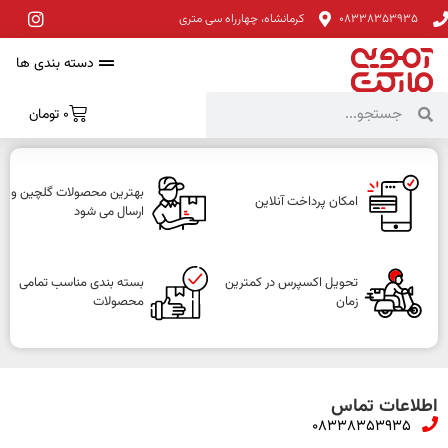
08338353935
کرمانشاه، چهارراه سی متری
دسته بندی ها
0
تومان
بهترین محصولات گلچین و
امکان پرداخت آنلاین
ارسال می شود
تحویل اکسپرس در کمترین
بسته بندی مناسب تمامی
زمان
محصولات
اطلاعات تماس
08338353935