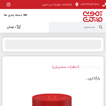
08338353935
کرمانشاه، چهارراه سی متری
دسته بندی ها
0
تومان
(
0
نظرات مشتریان)
بارگذاری...