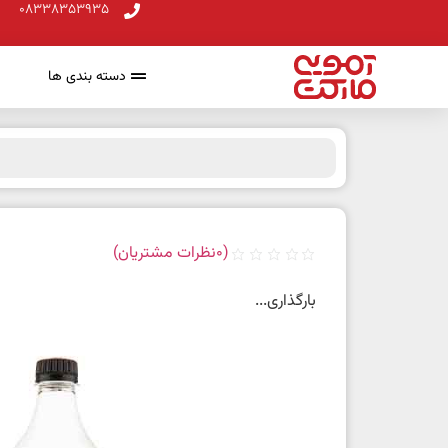
08338353935
دسته بندی ها
(
0
نظرات مشتریان)
بارگذاری...