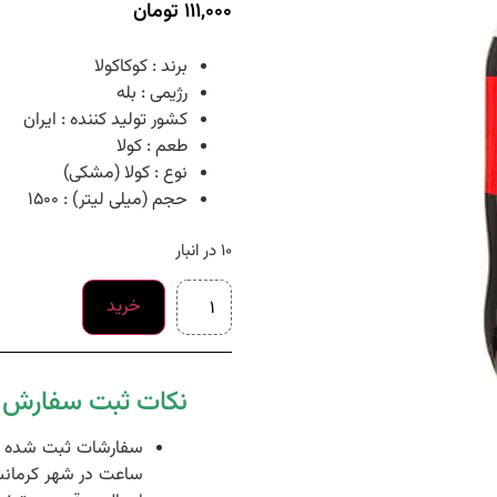
111,000
تومان
برند : کوکاکولا
رژیمی : بله
کشور تولید کننده : ایران
طعم : کولا
نوع : کولا (مشکی)
حجم (میلی لیتر) : 1500
10 در انبار
خرید
نکات ثبت سفارش د
ساعت در شهر کرمانش