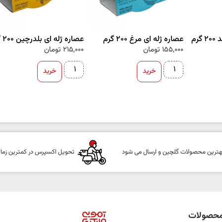
رم
عصاره ژله ای مرغ 200 گرم
عصاره ژله ای بلدرچین 200 گرم
155,000
تومان
215,000
تومان
خرید
خرید
هترین محصولات گلچین و ارسال می شود
تحویل اکسپرس در کمترین زما
حصولات