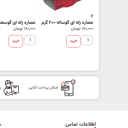
عصاره ژله ای گوساله 200 گرم
عصاره ژله ای گوسفند 200 گ
180,000
تومان
180,000
تومان
خرید
خرید
امکان پرداخت آنلاین
ب
اطلاعات تماس
م