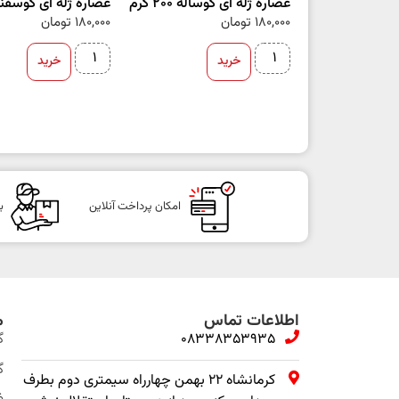
عصاره ژله ای گوساله 200 گرم
عصاره ژله ای گوسفند 200 گ
180,000
تومان
180,000
تومان
خرید
خرید
امکان پرداخت آنلاین
ب
اطلاعات تماس
م
08338353935
گ
گ
کرمانشاه ۲۲ بهمن چهارراه سیمتری دوم بطرف