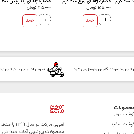
رم
عصاره ژله ای مرغ 200 گرم
عصاره ژله ای بلدرچین 200 گرم
155,000
تومان
215,000
تومان
خرید
خرید
هترین محصولات گلچین و ارسال می شود
تحویل اکسپرس در کمترین زما
حصولات
وشت قرمز
وشت سفید
آمویی مارکت در سال 399
محصولات پروتئینی آماده طبخ در را