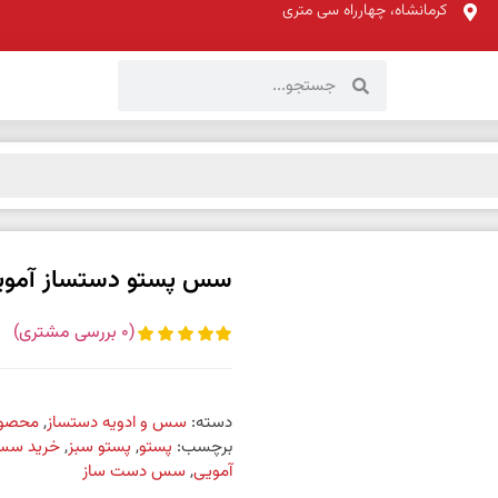
کرمانشاه، چهارراه سی متری
سس پستو دستساز آموی
(
0
بررسی مشتری)
دسته:
سس و ادویه دستساز
,
محصول
برچسب:
پستو
,
پستو سبز
,
خرید س
آمویی
,
سس دست ساز