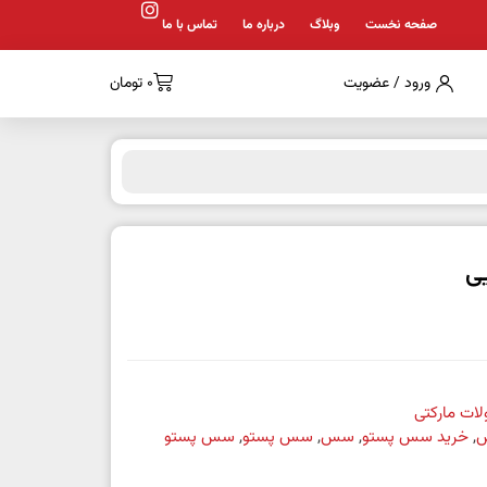
صفحه نخست
وبلاگ
درباره ما
تماس با ما
ورود / عضویت
0
تومان
ی
ات مارکتی
س
,
خرید سس پستو
,
سس
,
سس پستو
,
سس پستو