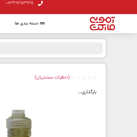
08338353935
دسته بندی ها
(
0
نظرات مشتریان)
بارگذاری...