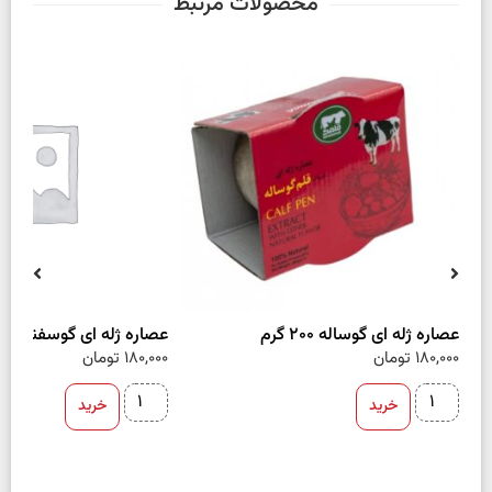
محصولات مرتبط
عصاره ژله ای گوساله 200 گرم
عصاره ژله ای گوسفند 200 گرم
180,000
تومان
180,000
تومان
خرید
خرید