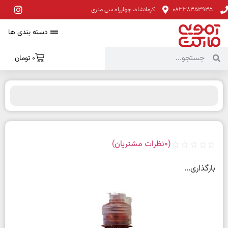
08338353935
کرمانشاه، چهارراه سی متری
دسته بندی ها
0
تومان
(
0
نظرات مشتریان)
بارگذاری...