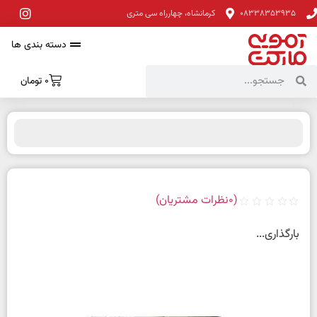
08338353935
کرمانشاه، چهارراه سی متری
دسته بندی ها
0
تومان
(
0
نظرات مشتریان)
بارگذاری...