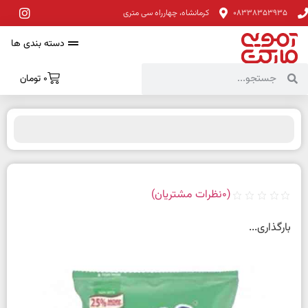
08338353935
کرمانشاه، چهارراه سی متری
دسته بندی ها
0
تومان
(
0
نظرات مشتریان)
بارگذاری...