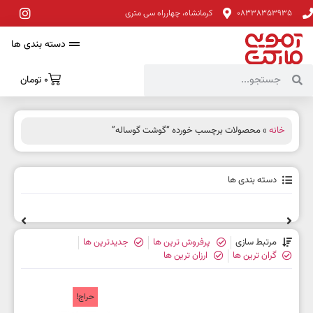
08338353935
کرمانشاه، چهارراه سی متری
دسته بندی ها
0
تومان
خانه
» محصولات برچسب خورده “گوشت گوساله”
دسته بندی ها
مرتبط سازی
پرفروش ترین ها
جدیدترین ها
گران ترین ها
ارزان ترین ها
حراج!