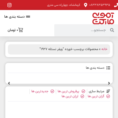
08338353935
کرمانشاه، چهارراه سی متری
دسته بندی ها
0
تومان
خانه
» محصولات برچسب خورده “ویفر نستله 1927”
دسته بندی ها
مرتبط سازی
پرفروش ترین ها
جدیدترین ها
گران ترین ها
ارزان ترین ها