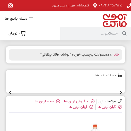
08338353935
کرمانشاه، چهارراه سی متری
دسته بندی ها
0
تومان
خانه
» محصولات برچسب خورده “نوشابه فانتا پرتقالی”
دسته بندی ها
مرتبط سازی
پرفروش ترین ها
جدیدترین ها
گران ترین ها
ارزان ترین ها