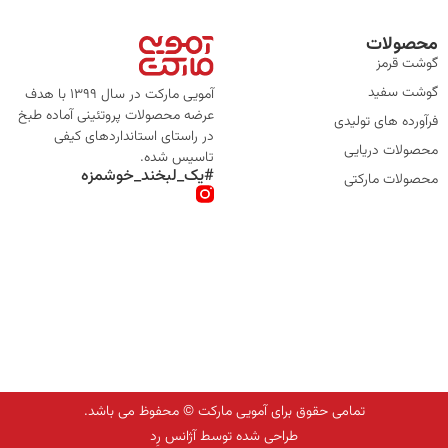
محصولات
گوشت قرمز
گوشت سفید
آمویی مارکت در سال 1399 با هدف
عرضه محصولات پروتئینی آماده طبخ
فرآورده های تولیدی
در راستای استانداردهای کیفی
محصولات دریایی
تاسیس شده.
#یک_لبخند_خوشمزه
محصولات مارکتی
تمامی حقوق برای آمویی مارکت © محفوظ می باشد.
طراحی شده توسط آژانس رِد