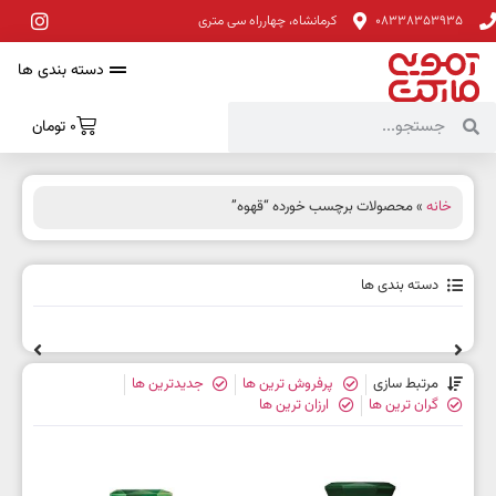
08338353935
کرمانشاه، چهارراه سی متری
دسته بندی ها
0
تومان
خانه
» محصولات برچسب خورده “قهوه”
دسته بندی ها
مرتبط سازی
پرفروش ترین ها
جدیدترین ها
گران ترین ها
ارزان ترین ها