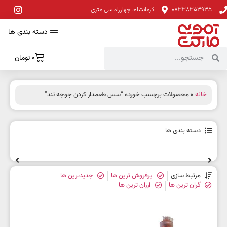
08338353935
کرمانشاه، چهارراه سی متری
دسته بندی ها
0
تومان
خانه
» محصولات برچسب خورده “سس طعمدار کردن جوجه تند”
دسته بندی ها
مرتبط سازی
پرفروش ترین ها
جدیدترین ها
گران ترین ها
ارزان ترین ها