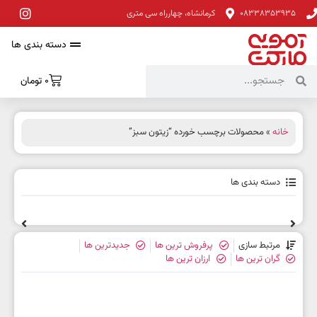
08338353935
کرمانشاه، چهارراه سی متری
دسته بندی ها
0
تومان
خانه
» محصولات برچسب خورده “زیتون سبز”
دسته بندی ها
مرتبط سازی
پرفروش ترین ها
جدیدترین ها
گران ترین ها
ارزان ترین ها