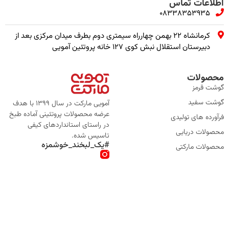
اطلاعات تماس
08338353935
کرمانشاه ۲۲ بهمن چهارراه سیمتری دوم بطرف میدان مرکزی بعد از
دبیرستان استقلال نبش کوی ۱۲۷ خانه پروتئین آمویی
محصولات
گوشت قرمز
گوشت سفید
آمویی مارکت در سال 1399 با هدف
عرضه محصولات پروتئینی آماده طبخ
فرآورده های تولیدی
در راستای استانداردهای کیفی
محصولات دریایی
تاسیس شده.
#یک_لبخند_خوشمزه
محصولات مارکتی