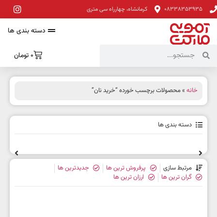
08338353935
کرمانشاه، چهارراه سی متری
دسته بندی ها
0
تومان
خانه
» محصولات برچسب خورده “خرید نان”
دسته بندی ها
مرتبط سازی
پرفروش ترین ها
جدیدترین ها
گران ترین ها
ارزان ترین ها