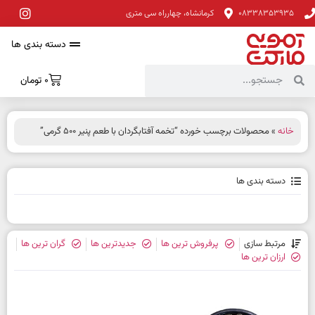
08338353935
کرمانشاه، چهارراه سی متری
دسته بندی ها
0
تومان
خانه
» محصولات برچسب خورده “تخمه آفتابگردان با طعم پنیر 500 گرمی”
دسته بندی ها
مرتبط سازی
پرفروش ترین ها
جدیدترین ها
گران ترین ها
ارزان ترین ها