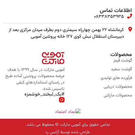
اطلاعات تماس
08338353935
کرمانشاه ۲۲ بهمن چهارراه سیمتری دوم بطرف میدان مرکزی بعد از
دبیرستان استقلال نبش کوی ۱۲۷ خانه پروتئین آمویی
محصولات
گوشت قرمز
گوشت سفید
آمویی مارکت در سال 1399 با هدف
عرضه محصولات پروتئینی آماده طبخ
فرآورده های تولیدی
در راستای استانداردهای کیفی
محصولات دریایی
تاسیس شده.
#یک_لبخند_خوشمزه
محصولات مارکتی
تمامی حقوق برای آمویی مارکت © محفوظ می باشد.
طراحی شده توسط آژانس رِد