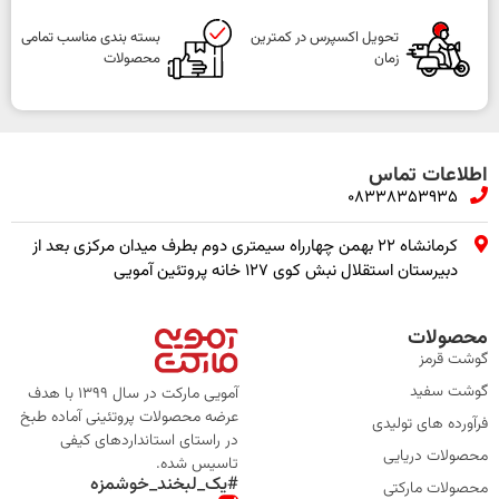
تحویل اکسپرس در کمترین
بسته بندی مناسب تمامی
زمان
محصولات
اطلاعات تماس
08338353935
کرمانشاه ۲۲ بهمن چهارراه سیمتری دوم بطرف میدان مرکزی بعد از
دبیرستان استقلال نبش کوی ۱۲۷ خانه پروتئین آمویی
محصولات
گوشت قرمز
گوشت سفید
آمویی مارکت در سال 1399 با هدف
عرضه محصولات پروتئینی آماده طبخ
فرآورده های تولیدی
در راستای استانداردهای کیفی
محصولات دریایی
تاسیس شده.
#یک_لبخند_خوشمزه
محصولات مارکتی