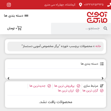
08338353935
کرمانشاه، چهارراه سی متری
دسته بندی ها
0
تومان
خانه
» محصولات برچسب خورده “برگر مخصوص آمویی دستساز”
دسته بندی ها
مرتبط سازی
پرفروش ترین ها
جدیدترین ها
گران ترین ها
ارزان ترین ها
محصولات یافت نشد.