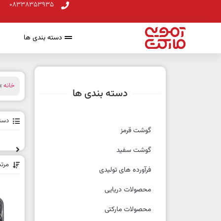
08338353935
دسته بندی ها
خانه
» 
دسته بندی ها
دسته
گوشت قرمز
گوشت سفید
مرت
فرآورده های تولیدی
محصولات دریایی
محصولات مارکتی