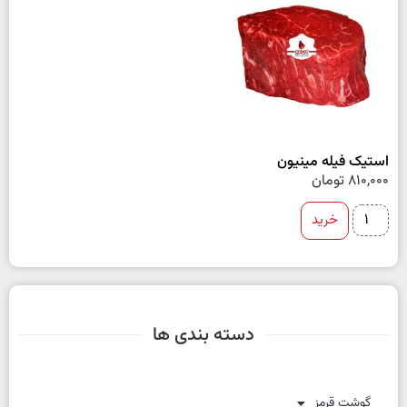
استیک فیله مینیون
810,000
تومان
خرید
دسته بندی ها
گوشت قرمز