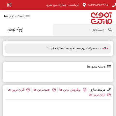
08338353935
کرمانشاه، چهارراه سی متری
دسته بندی ها
0
تومان
خانه
» محصولات برچسب خورده “استیک فیله”
دسته بندی ها
مرتبط سازی
پرفروش ترین ها
جدیدترین ها
گران ترین ها
ارزان ترین ها