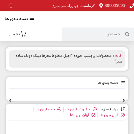
08338353935
کرمانشاه، چهارراه سی متری
دسته بندی ها
0
تومان
خانه
» محصولات برچسب خورده “آجیل مخلوط مغزها دینگ دونگ ساده -
سبز”
دسته بندی ها
مرتبط سازی
پرفروش ترین ها
جدیدترین ها
گران ترین ها
ارزان ترین ها